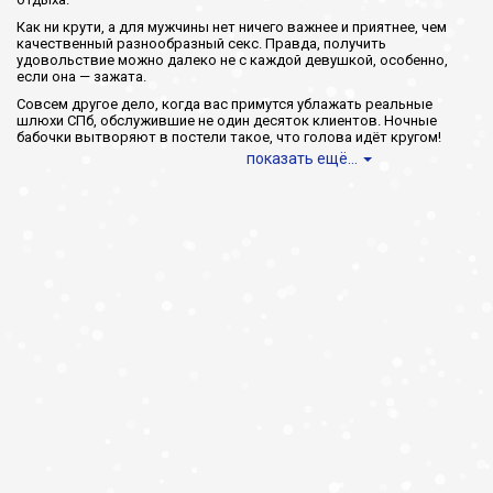
Как ни крути, а для мужчины нет ничего важнее и приятнее, чем
качественный разнообразный секс. Правда, получить
удовольствие можно далеко не с каждой девушкой, особенно,
если она — зажата.
Совсем другое дело, когда вас примутся ублажать реальные
шлюхи СПб, обслужившие не один десяток клиентов. Ночные
бабочки вытворяют в постели такое, что голова идёт кругом!
показать ещё...
Проститутки Калининского района
Чтобы снять проституток в Калининском районе Санкт-
Петербурга, вам даже не придётся прилагать особые усилия. Те,
кто готов скрасить ваш досуг, — уже перед вами.
В каталоге девочек по вызову представлены куртизанки разных
возрастов и национальностей. В два счёта вы сможете подобрать
киску на любой вкус и кошелёк.
Дешёвые бляди и элитные куртизанки, белые и африканки, —
любая будет вашей, стоит только поманить. Если приглашать
проститутку домой вы не намерены, то можно вызвать потаскух в
офис, сауну, на дачу. Также многие «давалки» принимают в салонах
или апартаментах.
Все киски — настоящие. За доступ к номерам индивидуалок
платить не нужно. Звоните же скорее и договаривайтесь об
интиме!