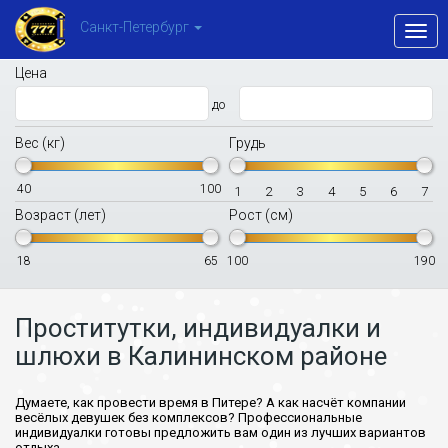
Санкт-Петербург
Toggl
navig
Цена
до
Вес (кг)
Грудь
40
100
1
2
3
4
5
6
7
Возраст (лет)
Рост (см)
18
65
100
190
Проститутки, индивидуалки и
шлюхи в Калининском районе
Думаете, как провести время в Питере? А как насчёт компании
весёлых девушек без комплексов? Профессиональные
индивидуалки готовы предложить вам один из лучших вариантов
отдыха.