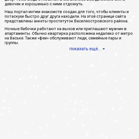
девочек и хорошенько с ними отдохнуть.
Наш портал интим-знакомств создан для того, чтобы клиенты и
потаскухи быстро друг друга находили. На этой странице сайта
представлены анкеты проституток Василеостровского района.
Ночные бабочки работают на вызов или приглашают мужчин в
апартаменты. Обычно квартирка расположена недалеко от метро
на Ваське. Также «феи» обслуживают леди, семейные пары и
группы.
показать ещё...
Проститутки на Васильевском
острове
Чтобы купить проститутку, вам не придётся прилагать особых
усилий. Укажите интересующие параметры и отсортируйте
предложения.
Как только шалавы отобраны, ещё раз сравните откровенные
фото, цены, секс-услуги. Позвонив киске, поинтересуйтесь, в каких
условиях она принимает, нужно ли за что-то доплачивать и так
далее. Не стесняйтесь задавать вопросы, ведь удовольствие
складывается из сотни приятных мелочей.
За доступ к реальным телефонам шлюх платить не нужно. Мы не
берём с посетителей ни копейки. Надеемся, вы ещё не раз
заглянете к нам в гости, чтобы вызвать индивидуалку на дом.
Удачного рандеву!