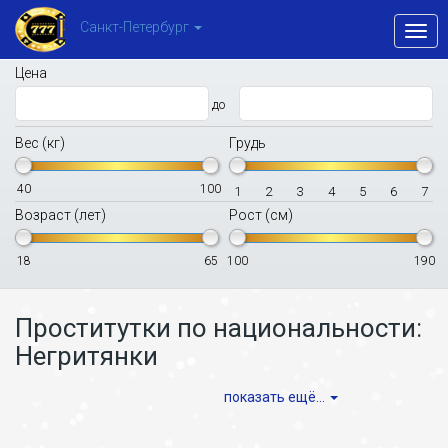
Санкт-Петербург
Toggl
navig
Цена
до
Вес (кг)
Грудь
40
100
1
2
3
4
5
6
7
Возраст (лет)
Рост (см)
18
65
100
190
Проститутки по национальности:
Негритянки
показать ещё...